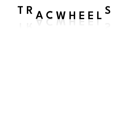
olutpat aenean tortor. At nec sagittis eget placerat. Mi ac
L
E E
T R
A C
W H
S
 arcu et diam non rutrum. Auctor elit malesuada non aenea
sectetur cursus non pretium pharetra.
er.
magnis dolor.
c volutpat aenean tortor.
 ac dis consequat. Imperdiet ac semper quisque volutpat con
it varius cras arcu tempor integer in. Quam nunc arcu nunc a 
rna quis dui amet facilisis fringilla sed. Massa vitae accu